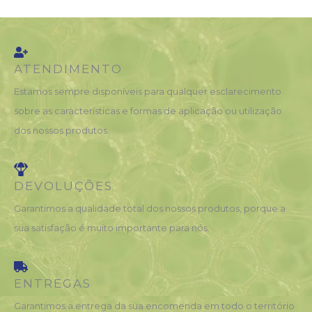
ATENDIMENTO
Estamos sempre disponíveis para qualquer esclarecimento
sobre as características e formas de aplicação ou utilização
dos nossos produtos.
DEVOLUÇÕES
Garantimos a qualidade total dos nossos produtos, porque a
sua satisfação é muito importante para nós.
ENTREGAS
Garantimos a entrega da sua encomenda em todo o território