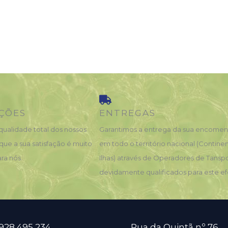
ÇÕES
ENTREGAS
qualidade total dos nossos
Garantimos a entrega da sua encome
que a sua satisfação é muito
em todo o território nacional (Contine
ra nós.
Ilhas) através de Operadores de Tansp
devidamente qualificados para este ef
 928 495 234
Rua da Quintã nº 76