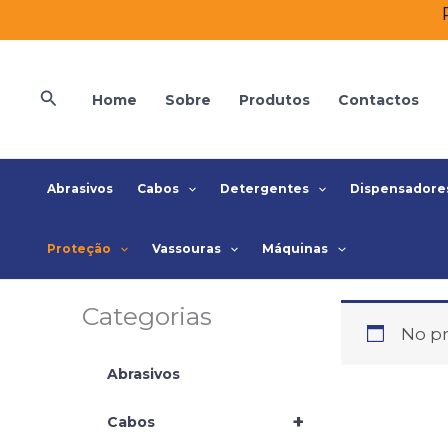
Skip
to
content
Search
Home
Sobre
Produtos
Contactos
Abrasivos
Cabos
Detergentes
Dispensadore
Proteção
Vassouras
Máquinas
Categorias
No pr
Abrasivos
+
Cabos