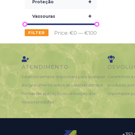
+
Proteção
+
Vassouras
Price:
€0
—
€100
FILTER
ATENDIMENTO
DEVOLU
Estamos sempre disponíveis para qualquer
Garantimos a 
esclarecimento sobre as características e
produtos, por
formas de aplicação ou utilização dos
importante pa
nossos produtos.
+351