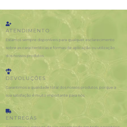
ATENDIMENTO
Estamos sempre disponíveis para qualquer esclarecimento
sobre as características e formas de aplicação ou utilização
dos nossos produtos.
DEVOLUÇÕES
Garantimos a qualidade total dos nossos produtos, porque a
sua satisfação é muito importante para nós.
ENTREGAS
Garantimos a entrega da sua encomenda em todo o território