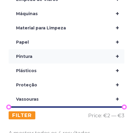
+
Máquinas
+
Material para Limpeza
+
Papel
+
Pintura
+
Plásticos
+
Proteção
+
Vassouras
FILTER
Price:
€2
—
€3
A mostrar todos os 4 resultados