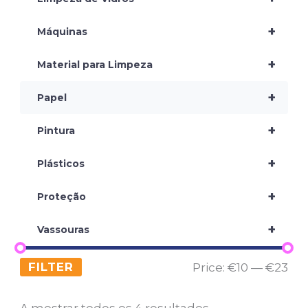
+
Máquinas
+
Material para Limpeza
+
Papel
+
Pintura
+
Plásticos
+
Proteção
+
Vassouras
FILTER
Price:
€10
—
€23
A mostrar todos os 4 resultados