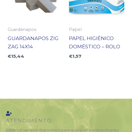
Guardanapos
Papel
GUARDANAPOS ZIG
PAPEL HIGIÉNICO
ZAG 14X14
DOMÉSTICO – ROLO
€
15,44
€
1,57
ATENDIMENTO
Estamos sempre disponíveis para qualquer esclarecimento