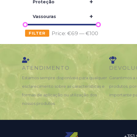
+
Proteção
+
Vassouras
Price:
€69
—
€100
FILTER
ATENDIMENTO
DEVOLU
Estamos sempre disponíveis para qualquer
Garantimos a 
esclarecimento sobre as características e
produtos, por
formas de aplicação ou utilização dos
importante pa
nossos produtos.
+351