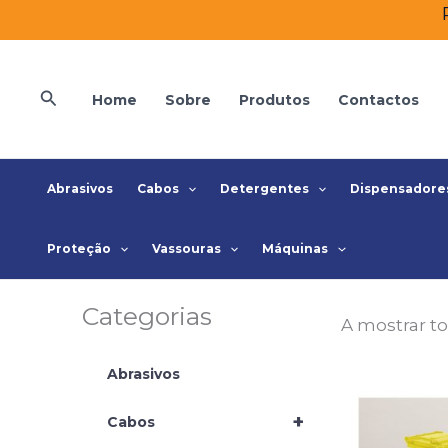
Skip
to
content
Search
Home
Sobre
Produtos
Contactos
Abrasivos
Cabos
Detergentes
Dispensadore
Proteção
Vassouras
Máquinas
Categorias
A mostrar to
Abrasivos
+
Cabos