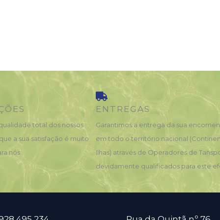
ÇÕES
ENTREGAS
qualidade total dos nossos
Garantimos a entrega da sua encome
que a sua satisfação é muito
em todo o território nacional (Contine
ra nós.
Ilhas) através de Operadores de Tansp
devidamente qualificados para este ef
 928 495 234
Rua da Quintã nº 76