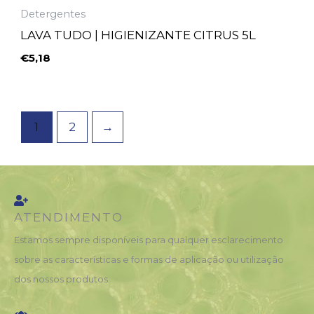
Detergentes
LAVA TUDO | HIGIENIZANTE CITRUS 5L
€
5,18
1
2
→
ATENDIMENTO
Estamos sempre disponíveis para qualquer esclarecimento
sobre as características e formas de aplicação ou utilização
dos nossos produtos.