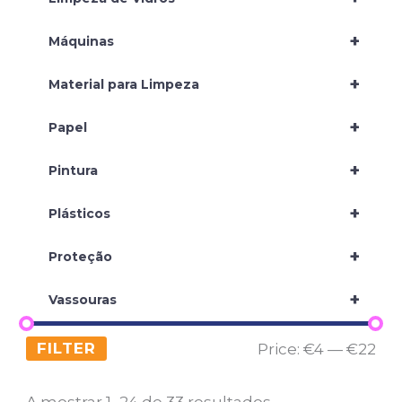
+
Máquinas
+
Material para Limpeza
+
Papel
+
Pintura
+
Plásticos
+
Proteção
+
Vassouras
FILTER
Price:
€4
—
€22
A mostrar 1–24 de 33 resultados