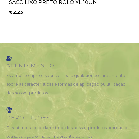
SACO LIXO PRETO ROLO XL 10UN
€
2,23
ATENDIMENTO
Estamos sempre disponíveis para qualquer esclarecimento
sobre as características e formas de aplicação ou utilização
dos nossos produtos.
DEVOLUÇÕES
Garantimos a qualidade total dos nossos produtos, porque a
sua satisfação é muito importante para nós.