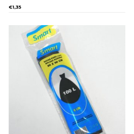
€
1,35