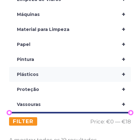
+
Máquinas
+
Material para Limpeza
+
Papel
+
Pintura
+
Plásticos
+
Proteção
+
Vassouras
FILTER
Price:
€0
—
€18
A mostrar todos os 19 resultados