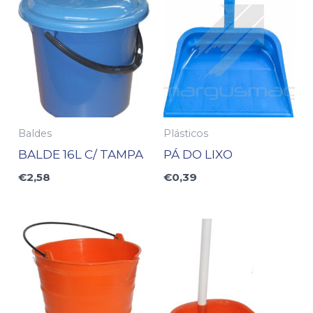
Baldes
Plásticos
BALDE 16L C/ TAMPA
PÁ DO LIXO
€
2,58
€
0,39