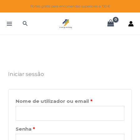
Skip
Obrigatório
Obrigatório
Obrigatório
Portes grátis para encomendas superiores a 100 €
to
content
Search
Iniciar sessão
Nome de utilizador ou email
*
Senha
*