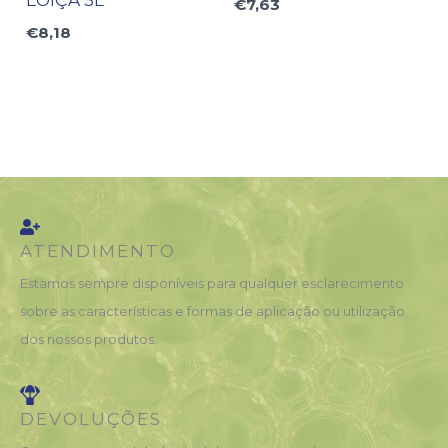
LOIÇA 5L
€
7,63
€
8,18
ATENDIMENTO
Estamos sempre disponíveis para qualquer esclarecimento
sobre as características e formas de aplicação ou utilização
dos nossos produtos.
DEVOLUÇÕES