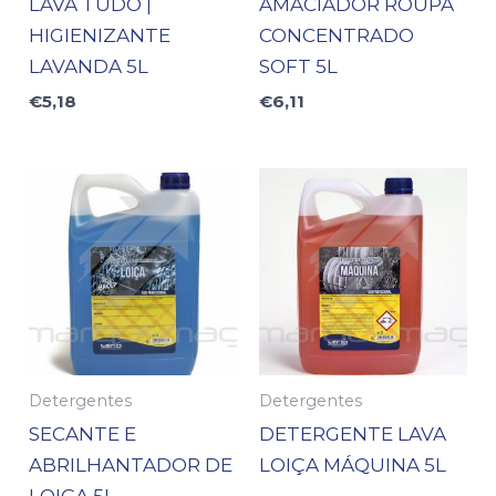
LAVA TUDO |
AMACIADOR ROUPA
HIGIENIZANTE
CONCENTRADO
LAVANDA 5L
SOFT 5L
€
5,18
€
6,11
Detergentes
Detergentes
SECANTE E
DETERGENTE LAVA
ABRILHANTADOR DE
LOIÇA MÁQUINA 5L