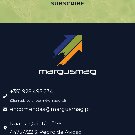
l
SUBSCRIBE
*
+351 928 495 234
(Chamada para rede móvel nacional)
encomendas@margusmag.pt
Rua da Quintã nº 76
4475-722 S. Pedro de Avioso