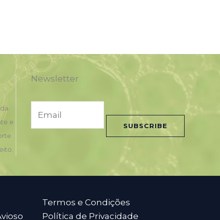
Newsletter
E
nda
m
nte e
SUBSCRIBE
a
orte
i
eito.
l
*
Termos e Condições
Avioso
Política de Privacidade