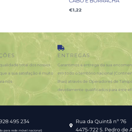
CABO E BORRACHA
€
1,22
ÇÕES
ENTREGAS
qualidade total dos nossos
Garantimos a entrega da sua encome
que a sua satisfação é muito
em todo o território nacional (Contine
ra nós.
Ilhas) através de Operadores de Tansp
devidamente qualificados para este ef
 928 495 234
Rua da Quintã nº 76
4475-722 S. Pedro de 
a para rede móvel nacional)