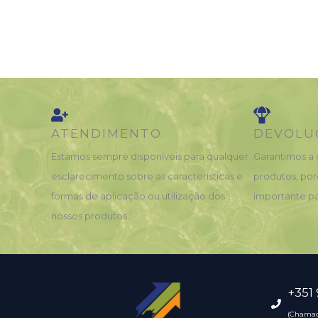
ATENDIMENTO
DEVOLU
Estamos sempre disponíveis para qualquer
Garantimos a 
esclarecimento sobre as características e
produtos, por
formas de aplicação ou utilização dos
importante pa
nossos produtos.
+351
(Chamad