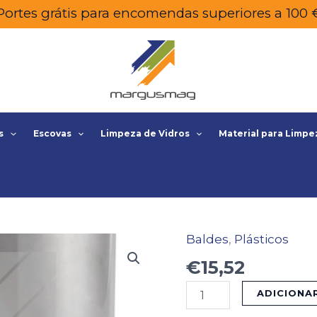
Portes grátis para encomendas superiores a 100 
s
Escovas
Limpeza de Vidros
Material para Limpe
Baldes
,
Plásticos
Quantidade
de
€
15,52
BALDE
ADICIONA
INOX