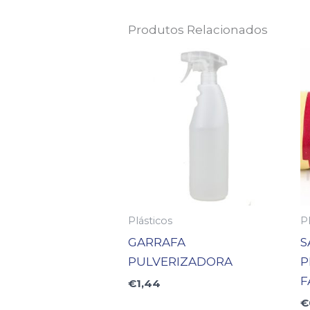
Produtos Relacionados
Plásticos
Pl
GARRAFA
S
PULVERIZADORA
P
F
€
1,44
€