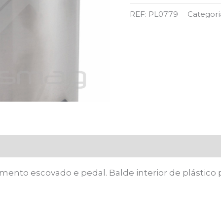
12
REF:
PL0779
Categori
L
C/
TAMPA
E
PEDAL
amento escovado e pedal. Balde interior de plástico