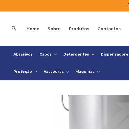
Skip
to
content
Search
Home
Sobre
Produtos
Contactos
Abrasivos
Cabos
Detergentes
Dispensadore
Proteção
Vassouras
Máquinas