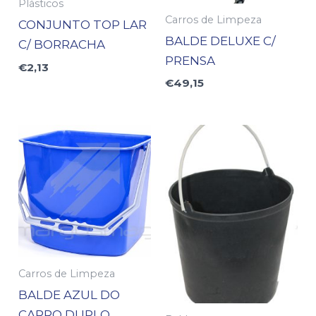
Plásticos
Carros de Limpeza
CONJUNTO TOP LAR
BALDE DELUXE C/
C/ BORRACHA
PRENSA
€
2,13
€
49,15
Carros de Limpeza
BALDE AZUL DO
CARRO DUPLO