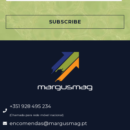
a
i
l
SUBSCRIBE
*
+351 928 495 234
(Chamada para rede móvel nacional)
encomendas@margusmag.pt