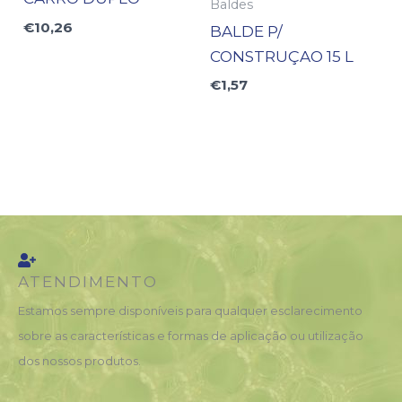
Baldes
€
10,26
BALDE P/
CONSTRUÇAO 15 L
€
1,57
ATENDIMENTO
Estamos sempre disponíveis para qualquer esclarecimento
sobre as características e formas de aplicação ou utilização
dos nossos produtos.