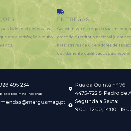
ÇÕES
ENTREGAS
qualidade total dos nossos
Garantimos a entrega da sua encome
que a sua satisfação é muito
em todo o território nacional (Contine
ra nós.
Ilhas) através de Operadores de Tansp
devidamente qualificados para este ef
 928 495 234
Rua da Quintã nº 76
4475-722 S. Pedro de 
a para rede móvel nacional)
Segunda a Sexta:
omendas@margusmag.pt
9:00 - 12:00, 14:00 - 18:0