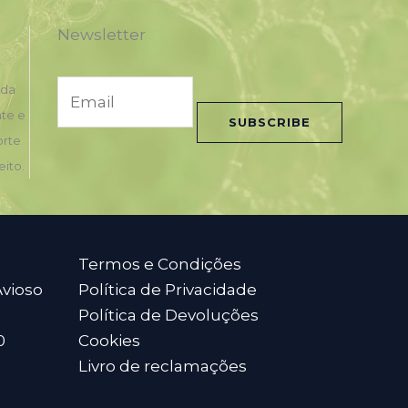
Newsletter
E
nda
m
nte e
SUBSCRIBE
a
orte
i
eito.
l
*
Termos e Condições
Avioso
Política de Privacidade
Política de Devoluções
0
Cookies
Livro de reclamações