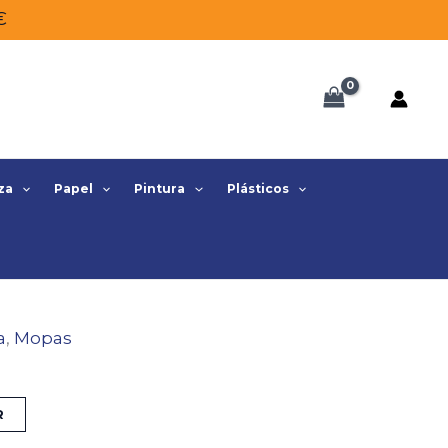
€
za
Papel
Pintura
Plásticos
a
,
Mopas
R