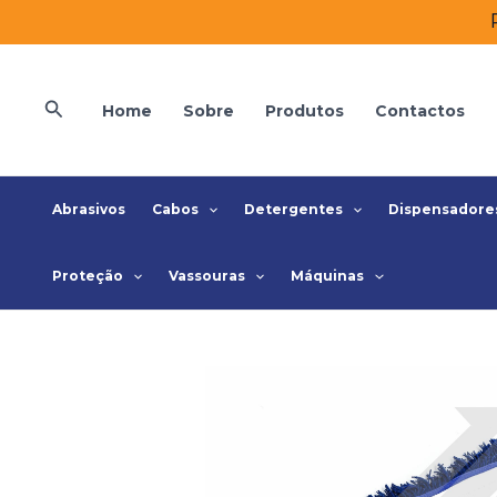
Skip
to
content
Search
Home
Sobre
Produtos
Contactos
Abrasivos
Cabos
Detergentes
Dispensadore
Proteção
Vassouras
Máquinas