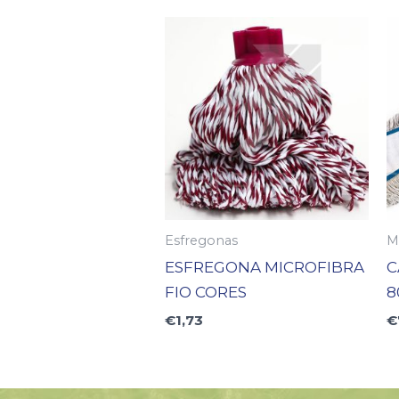
Esfregonas
M
ESFREGONA MICROFIBRA
C
FIO CORES
8
€
1,73
€