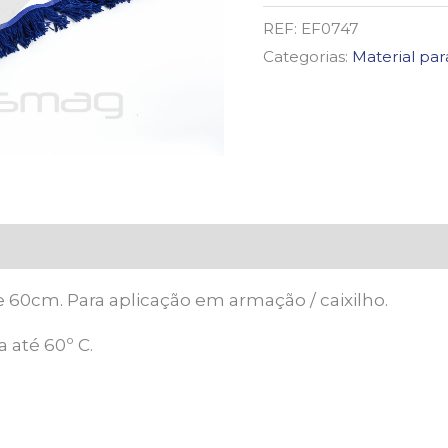
ACRÍLICA
REF:
EF0747
60CM
Categorias:
Material pa
e 60cm. Para aplicação em armação / caixilho.
a até 60º C.