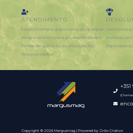
ATENDIMENTO
DEVOLU
Estamos sempre disponíveis para qualquer
Garantimos a 
esclarecimento sobre as características e
produtos, por
formas de aplicação ou utilização dos
importante pa
nossos produtos.
+351
(Chamad
enc
Copyright © 2026 Margusmag | Powered by Grito Criativo