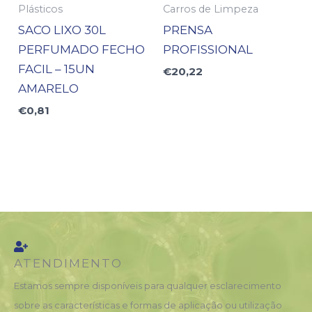
Plásticos
Carros de Limpeza
SACO LIXO 30L
PRENSA
PERFUMADO FECHO
PROFISSIONAL
FACIL – 15UN
€
20,22
AMARELO
€
0,81
ATENDIMENTO
Estamos sempre disponíveis para qualquer esclarecimento
sobre as características e formas de aplicação ou utilização