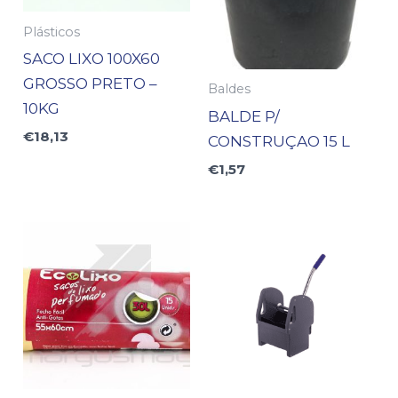
Plásticos
SACO LIXO 100X60
GROSSO PRETO –
Baldes
10KG
BALDE P/
€
18,13
CONSTRUÇAO 15 L
€
1,57