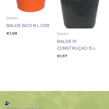
Baldes
BALDE BICO 8 L COR
€
1,08
Baldes
BALDE P/
CONSTRUÇAO 15 L
€
1,57