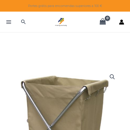
Skip
Portes grátis para encomendas superiores a 100 €
to
content
Search
Quantidade
de
CARRO
LAVANDARIA
QUADRANGULAR