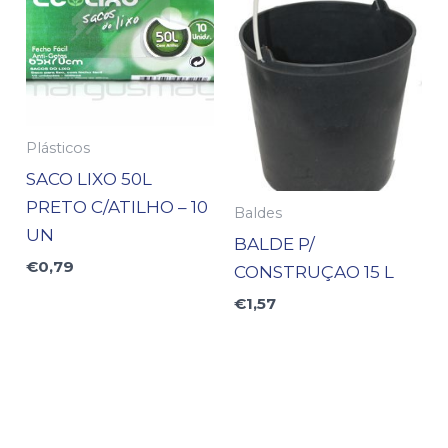
Plásticos
SACO LIXO 50L
PRETO C/ATILHO – 10
Baldes
UN
BALDE P/
€
0,79
CONSTRUÇAO 15 L
€
1,57