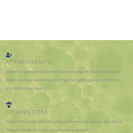
ATENDIMENTO
Estamos sempre disponíveis para qualquer esclarecimento
sobre as características e formas de aplicação ou utilização
dos nossos produtos.
DEVOLUÇÕES
Garantimos a qualidade total dos nossos produtos, porque a
sua satisfação é muito importante para nós.