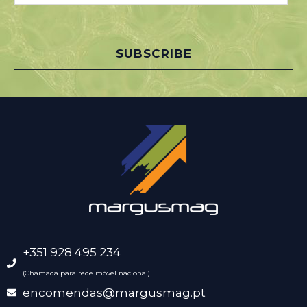
a
i
l
SUBSCRIBE
*
+351 928 495 234
(Chamada para rede móvel nacional)
encomendas@margusmag.pt