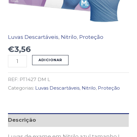
Luvas Descartáveis
,
Nitrilo
,
Proteção
€
3,56
ADICIONAR
REF:
PT1427 DM L
Categorias:
Luvas Descartáveis
,
Nitrilo
,
Proteção
Descrição
Luvas de exame em Nitrilo azul tamanho L.