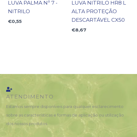
LUVA PALMA Nº 7 -
LUVA NITRILO HR8 L
NITRILO
ALTA PROTEÇÃO
DESCARTÁVEL CX50
€
0,55
€
8,67
ATENDIMENTO
Estamos sempre disponíveis para qualquer esclarecimento
sobre as características e formas de aplicação ou utilização
dos nossos produtos.