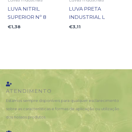
LUVA NITRIL
LUVA PRETA
SUPERIOR Nº 8
INDUSTRIAL L
€
1,38
€
3,11
ATENDIMENTO
Estamos sempre disponíveis para qualquer esclarecimento
sobre as características e formas de aplicação ou utilização
dos nossos produtos.