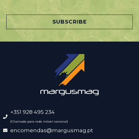
a
i
l
SUBSCRIBE
*
+351 928 495 234
(Chamada para rede móvel nacional)
encomendas@margusmag.pt