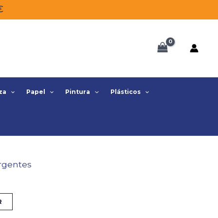
€
za
Papel
Pintura
Plásticos
rgentes
R