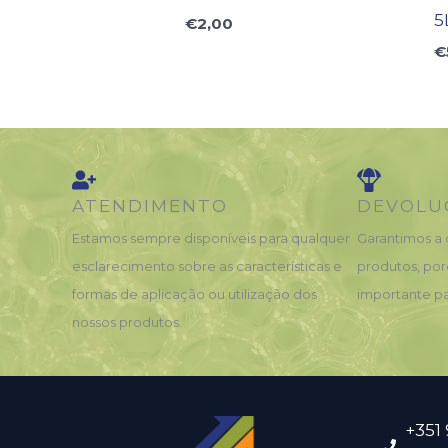
5
€
2,00
€
ATENDIMENTO
DEVOLU
Estamos sempre disponíveis para qualquer
Garantimos a 
esclarecimento sobre as características e
produtos, por
formas de aplicação ou utilização dos
importante pa
nossos produtos.
+351