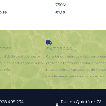
L
750ML
5,18
€
1,16
ÇÕES
ENTREGAS
qualidade total dos nossos
Garantimos a entrega da sua encome
que a sua satisfação é muito
em todo o território nacional (Contine
ra nós.
Ilhas) através de Operadores de Tansp
devidamente qualificados para este ef
 928 495 234
Rua da Quintã nº 76