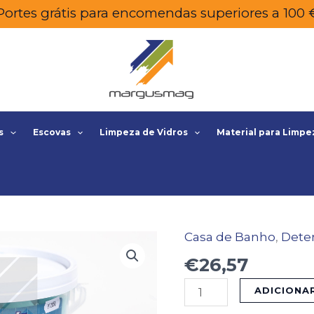
Portes grátis para encomendas superiores a 100 
s
Escovas
Limpeza de Vidros
Material para Limpe
Casa de Banho
,
Dete
Quantidade
de
€
26,57
PASTILHAS
ADICIONA
DESODORISANTES