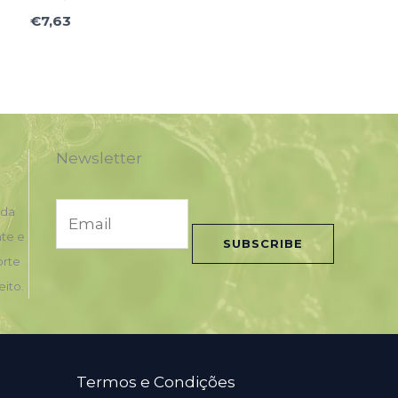
€
7,63
Newsletter
E
nda
m
nte e
SUBSCRIBE
a
orte
i
eito.
l
*
Termos e Condições