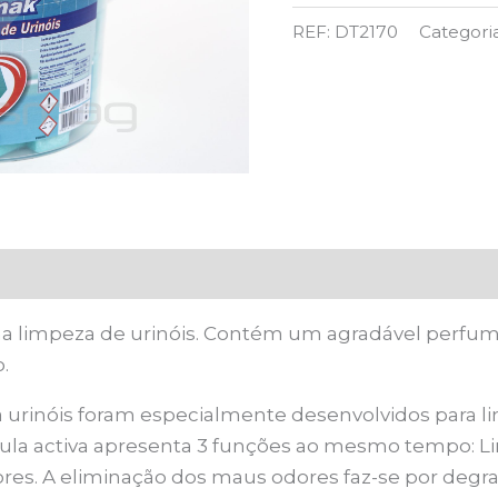
PARA
REF:
DT2170
Categori
URINOL
2KG
na limpeza de urinóis. Contém um agradável perfu
.
 urinóis foram especialmente desenvolvidos para li
ula activa apresenta 3 funções ao mesmo tempo: Li
dores. A eliminação dos maus odores faz-se por de