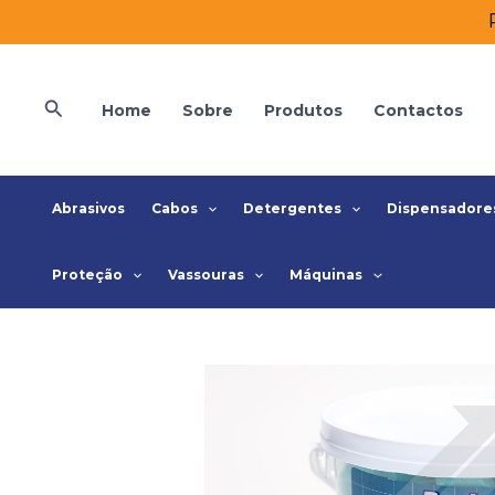
Skip
to
content
Search
Home
Sobre
Produtos
Contactos
Abrasivos
Cabos
Detergentes
Dispensadore
Proteção
Vassouras
Máquinas