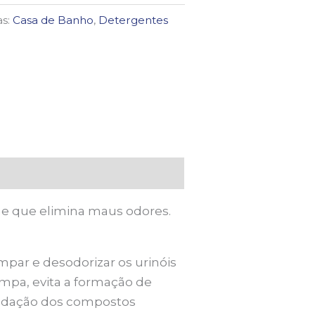
as:
Casa de Banho
,
Detergentes
me que elimina maus odores.
mpar e desodorizar os urinóis
mpa, evita a formação de
gradação dos compostos