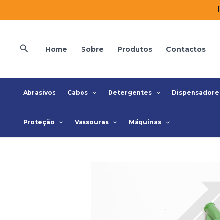
Skip
to
content
Search
Home
Sobre
Produtos
Contactos
Abrasivos
Cabos
Detergentes
Dispensadore
Proteção
Vassouras
Máquinas