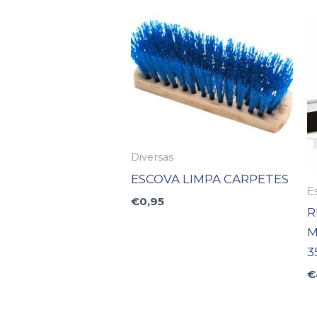
Diversas
ESCOVA LIMPA CARPETES
E
€
0,95
R
M
3
€