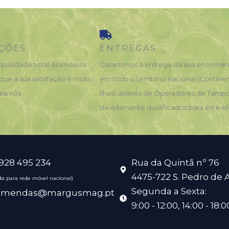
ÇÕES
ENTREGAS
qualidade total dos nossos
Garantimos a entrega da sua encome
que a sua satisfação é muito
em todo o território nacional (Contine
ra nós.
Ilhas) através de Operadores de Tansp
devidamente qualificados para este ef
 928 495 234
Rua da Quintã nº 76
4475-722 S. Pedro de 
a para rede móvel nacional)
Segunda a Sexta:
omendas@margusmag.pt
9:00 - 12:00, 14:00 - 18:0