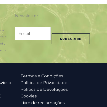
Newsletter
E
nda
m
nte e
SUBSCRIBE
a
orte
i
eito.
l
*
Termos e Condições
Avioso
Política de Privacidade
Política de Devoluções
0
Cookies
Livro de reclamações