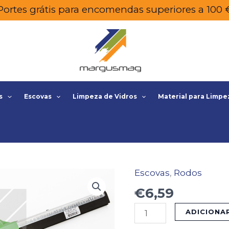
Portes grátis para encomendas superiores a 100 
s
Escovas
Limpeza de Vidros
Material para Limpe
Escovas
,
Rodos
Quantidade
de
€
6,59
RECARGA
ADICIONA
RODO