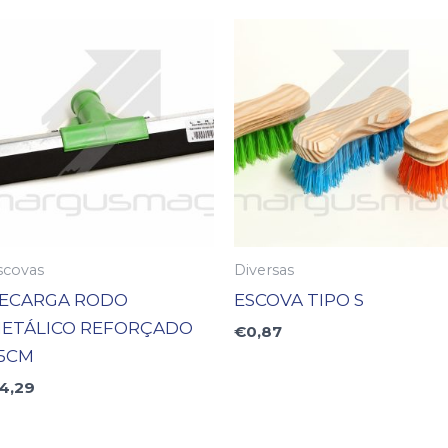
scovas
Diversas
ECARGA RODO
ESCOVA TIPO S
ETÁLICO REFORÇADO
€
0,87
5CM
4,29