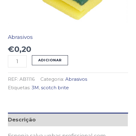
Abrasivos
€
0,20
ADICIONAR
REF:
AB1116
Categoria:
Abrasivos
Etiquetas:
3M
,
scotch brite
Descrição
Esponja salva unhas profissional com