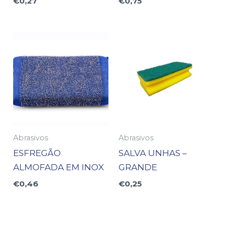
€
0,27
€
0,75
Abrasivos
Abrasivos
ESFREGÃO
SALVA UNHAS –
ALMOFADA EM INOX
GRANDE
€
0,46
€
0,25