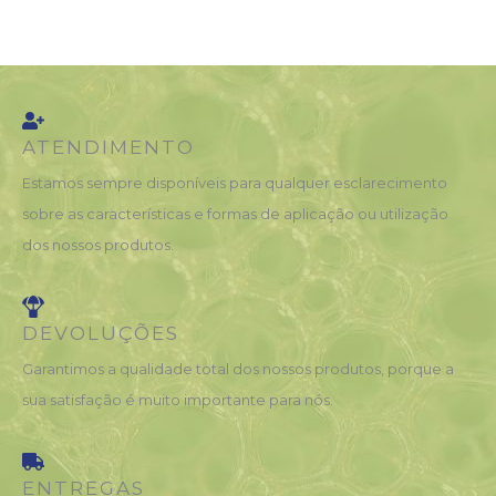
ATENDIMENTO
Estamos sempre disponíveis para qualquer esclarecimento
sobre as características e formas de aplicação ou utilização
dos nossos produtos.
DEVOLUÇÕES
Garantimos a qualidade total dos nossos produtos, porque a
sua satisfação é muito importante para nós.
ENTREGAS