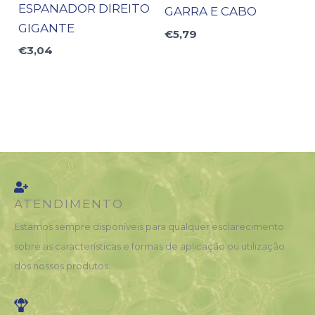
ESPANADOR DIREITO
GARRA E CABO
GIGANTE
€
5,79
€
3,04
ATENDIMENTO
Estamos sempre disponíveis para qualquer esclarecimento
sobre as características e formas de aplicação ou utilização
dos nossos produtos.