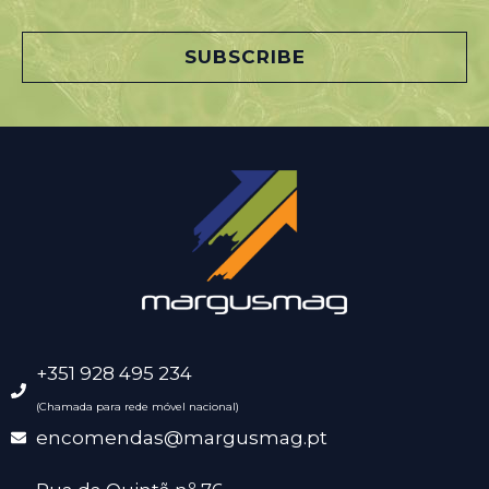
i
l
SUBSCRIBE
*
+351 928 495 234
(Chamada para rede móvel nacional)
encomendas@margusmag.pt