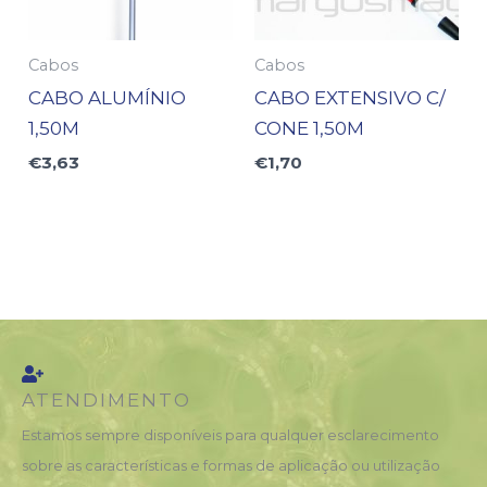
Cabos
Cabos
CABO ALUMÍNIO
CABO EXTENSIVO C/
1,50M
CONE 1,50M
€
3,63
€
1,70
ATENDIMENTO
Estamos sempre disponíveis para qualquer esclarecimento
sobre as características e formas de aplicação ou utilização