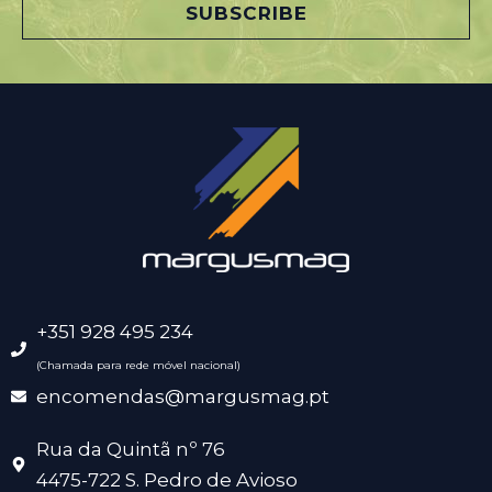
l
SUBSCRIBE
*
+351 928 495 234
(Chamada para rede móvel nacional)
encomendas@margusmag.pt
Rua da Quintã nº 76
4475-722 S. Pedro de Avioso