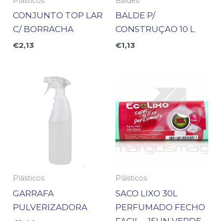
Plásticos
Baldes
CONJUNTO TOP LAR
BALDE P/
C/ BORRACHA
CONSTRUÇAO 10 L
€
2,13
€
1,13
Plásticos
Plásticos
GARRAFA
SACO LIXO 30L
PULVERIZADORA
PERFUMADO FECHO
FACIL – 15UN VERDE