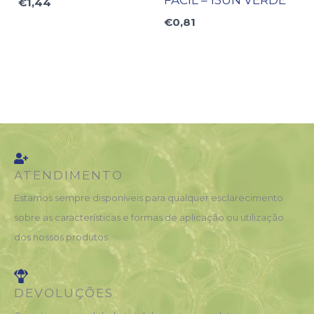
€
1,44
€
0,81
ATENDIMENTO
Estamos sempre disponíveis para qualquer esclarecimento
sobre as características e formas de aplicação ou utilização
dos nossos produtos.
DEVOLUÇÕES