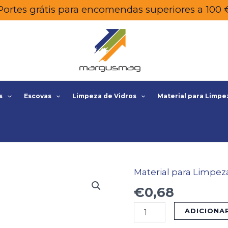
Portes grátis para encomendas superiores a 100 
s
Escovas
Limpeza de Vidros
Material para Limpe
Material para Limpez
Quantidade
de
€
0,68
PANO
ADICIONA
MICROFIBRA