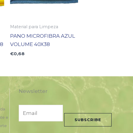
Material para Limpeza
PANO MICROFIBRA AZUL
8
VOLUME 40X38
€
0,68
Newsletter
E
nda
m
nte e
SUBSCRIBE
a
orte