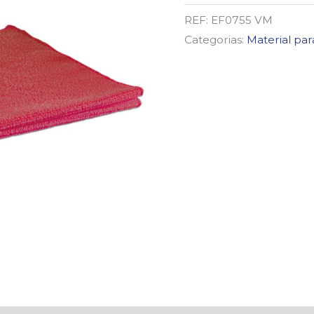
VERMELHO
REF:
EF0755 VM
VOLUME
Categorias:
Material pa
40X38