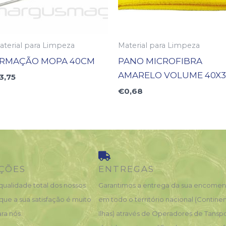
aterial para Limpeza
Material para Limpeza
RMAÇÃO MOPA 40CM
PANO MICROFIBRA
AMARELO VOLUME 40X3
3,75
€
0,68
ÇÕES
ENTREGAS
qualidade total dos nossos
Garantimos a entrega da sua encome
que a sua satisfação é muito
em todo o território nacional (Contine
ra nós.
Ilhas) através de Operadores de Tansp