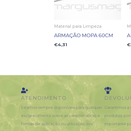
Material para Limpeza
M
ARMAÇÃO MOPA 60CM
A
€
4,31
€
ATENDIMENTO
DEVOLU
Estamos sempre disponíveis para qualquer
Garantimos a 
esclarecimento sobre as características e
produtos, por
formas de aplicação ou utilização dos
importante pa