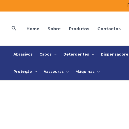
Skip
to
content
Search
Home
Sobre
Produtos
Contactos
Abrasivos
Cabos
Detergentes
Dispensadore
Proteção
Vassouras
Máquinas