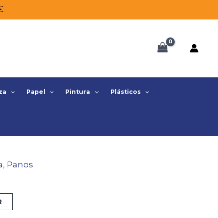
€
za
Papel
Pintura
Plásticos
a
,
Panos
R