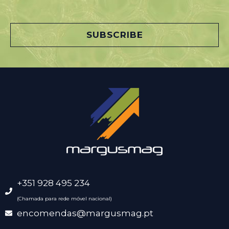
a
i
l
SUBSCRIBE
*
+351 928 495 234
(Chamada para rede móvel nacional)
encomendas@margusmag.pt