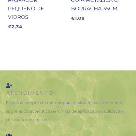
PEQUENO DE
BORRACHA 35CM
VIDROS
€
1,08
€
2,34
ATENDIMENTO
Estamos sempre disponíveis para qualquer esclarecimento
sobre as características e formas de aplicação ou utilização
dos nossos produtos.