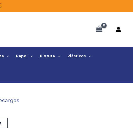
€
za
Papel
Pintura
Plásticos
ecargas
R