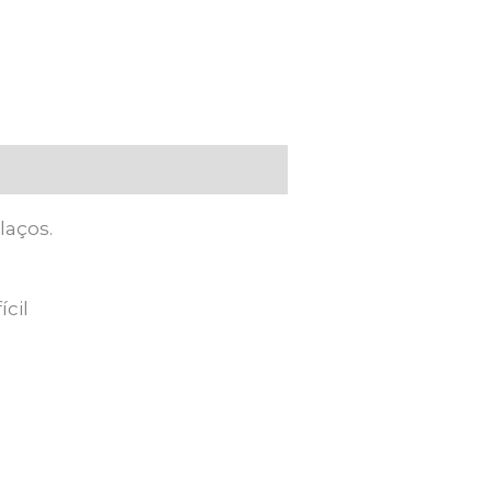
laços.
ícil