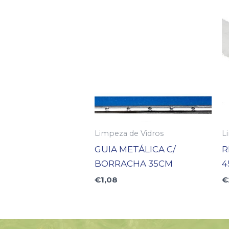
Limpeza de Vidros
L
GUIA METÁLICA C/
R
BORRACHA 35CM
4
€
1,08
€