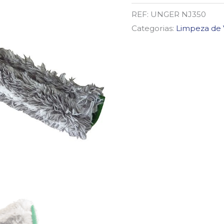
PELUCHE
REF:
UNGER NJ350
35CM
Categorias:
Limpeza de 
NINJA