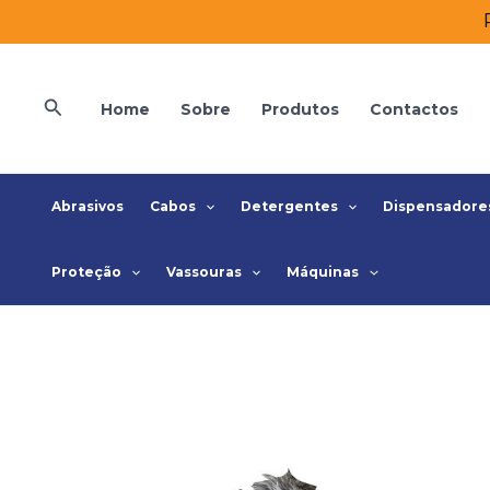
Skip
to
content
Search
Home
Sobre
Produtos
Contactos
Abrasivos
Cabos
Detergentes
Dispensadore
Proteção
Vassouras
Máquinas