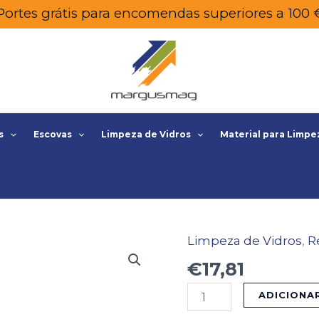
Portes grátis para encomendas superiores a 100 
s
Escovas
Limpeza de Vidros
Material para Limpe
Limpeza de Vidros
,
R
Quantidade
de
€
17,81
UNGER
ADICIONA
RECARGA