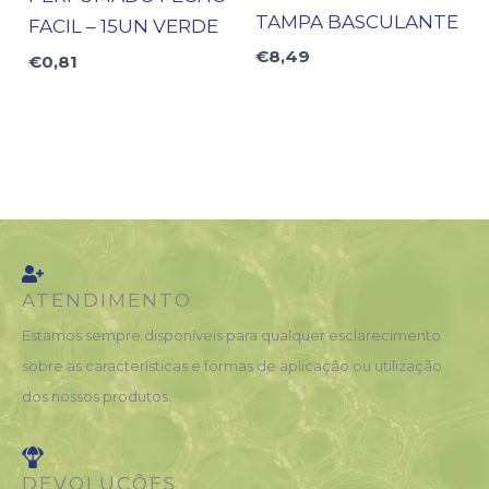
TAMPA BASCULANTE
FACIL – 15UN VERDE
€
8,49
€
0,81
ATENDIMENTO
Estamos sempre disponíveis para qualquer esclarecimento
sobre as características e formas de aplicação ou utilização
dos nossos produtos.
DEVOLUÇÕES