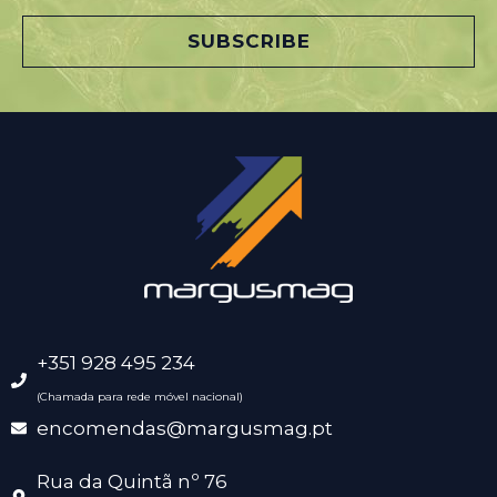
i
l
SUBSCRIBE
*
+351 928 495 234
(Chamada para rede móvel nacional)
encomendas@margusmag.pt
Rua da Quintã nº 76